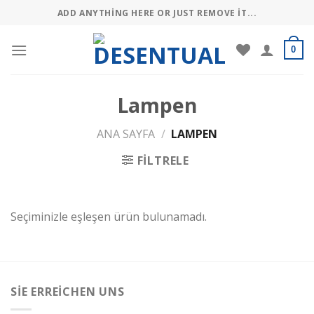
Skip
ADD ANYTHING HERE OR JUST REMOVE IT...
to
content
0
Lampen
ANA SAYFA
/
LAMPEN
FILTRELE
Seçiminizle eşleşen ürün bulunamadı.
SIE ERREICHEN UNS